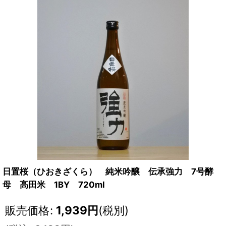
日置桜（ひおきざくら） 純米吟醸 伝承強力 7号酵
母 高田米 1BY 720ml
販売価格
:
1,939
円
(税別)