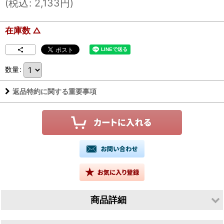
(
税込
:
2,133
円
)
在庫数 △
数量
:
返品特約に関する重要事項
商品詳細
生産者／有限会社山根酒造場