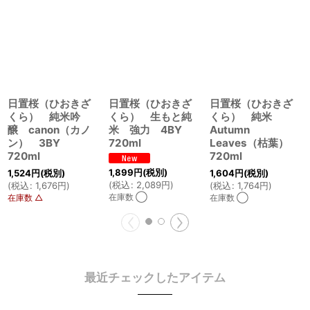
日置桜（ひおきざ
日置桜（ひおきざ
日置桜（ひおきざ
くら） 純米吟
くら） 生もと純
くら） 純米
醸 canon（カノ
米 強力 4BY
Autumn
ン） 3BY
720ml
Leaves（枯葉）
720ml
720ml
1,899
円
(税別)
1,524
円
(税別)
1,604
円
(税別)
(
税込
:
2,089
円
)
(
税込
:
1,676
円
)
(
税込
:
1,764
円
)
在庫数 ◯
在庫数 △
在庫数 ◯
最近チェックしたアイテム