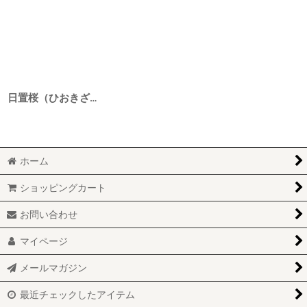
日置桜（ひおきざくら） 純米吟醸 伝承強力 7号酵母 高田米 1BY 720ml
ホーム
ショッピングカート
お問い合わせ
マイページ
メールマガジン
最近チェックしたアイテム