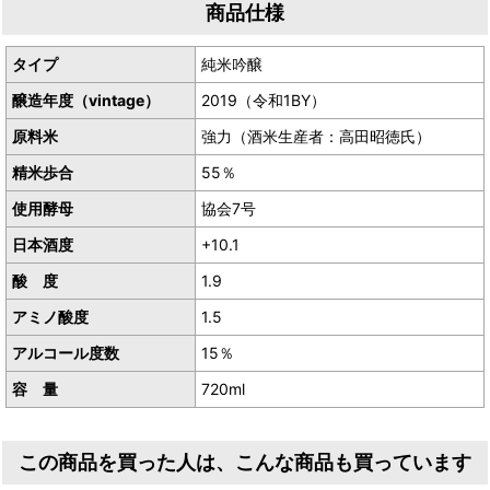
商品仕様
産地／鳥取県鳥取市青谷町
タイプ
純米吟醸
醸造年度（vintage）
2019（令和1BY）
原料米
強力（酒米生産者：高田昭徳氏）
精米歩合
55％
使用酵母
協会7号
日本酒度
+10.1
酸 度
1.9
アミノ酸度
1.5
アルコール度数
15％
容 量
720ml
この商品を買った人は、こんな商品も買っています