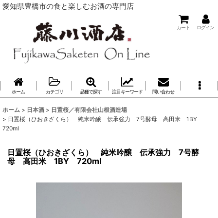
愛知県豊橋市の食と楽しむお酒の専門店
カート
ログイン
ホーム
カテゴリ
品種で探す
注目キーワード
問い合わせ
ホーム
>
日本酒
>
日置桜／有限会社山根酒造場
>
日置桜（ひおきざくら） 純米吟醸 伝承強力 7号酵母 高田米 1BY
720ml
日置桜（ひおきざくら） 純米吟醸 伝承強力 7号酵
母 高田米 1BY 720ml