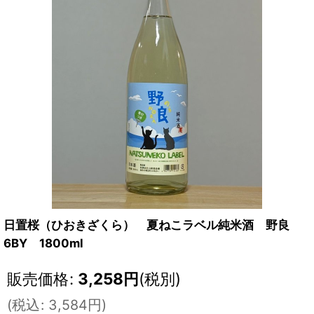
日置桜（ひおきざくら） 夏ねこラベル純米酒 野良
6BY 1800ml
販売価格
:
3,258
円
(税別)
(
税込
:
3,584
円
)