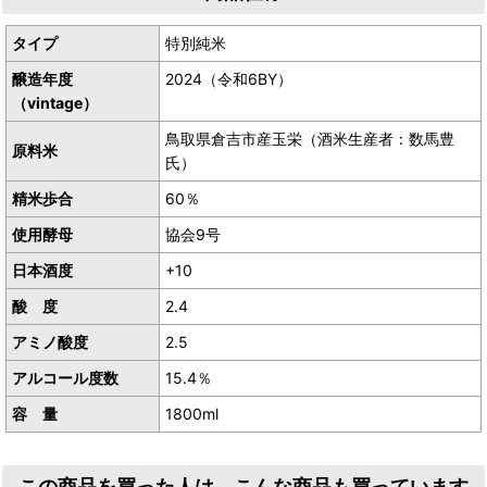
タイプ
特別純米
醸造年度
2024（令和6BY）
（vintage）
鳥取県倉吉市産玉栄（酒米生産者：数馬豊
原料米
氏）
精米歩合
60％
使用酵母
協会9号
日本酒度
+10
酸 度
2.4
アミノ酸度
2.5
アルコール度数
15.4％
容 量
1800ml