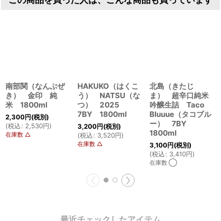
この商品を買った人は、こんな商品も買っています
南部関（なんぶぜ
HAKUKO（はくこ
北島（きたじ
き） 金印 純
う） NATSU（な
ま） 超辛口純米
米 1800ml
つ） 2025
吟醸生詰 Taco
7BY 1800ml
Bluuue（タコブル
2,300
円
(税別)
ー） 7BY
(
税込
:
2,530
円
)
3,200
円
(税別)
1800ml
在庫数 △
(
税込
:
3,520
円
)
在庫数 △
3,100
円
(税別)
(
税込
:
3,410
円
)
在庫数 ◯
最近チェックしたアイテム