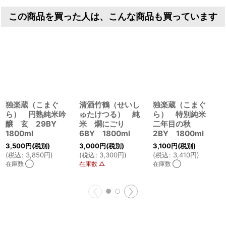
この商品を買った人は、こんな商品も買っています
独楽蔵（こまぐ
清酒竹鶴（せいし
独楽蔵（こまぐ
ら） 円熟純米吟
ゅたけつる） 純
ら） 特別純米
醸 玄 29BY
米 燗にごり
二年目の秋
1800ml
6BY 1800ml
2BY 1800ml
3,500
円
(税別)
3,000
円
(税別)
3,100
円
(税別)
(
税込
:
3,850
円
)
(
税込
:
3,300
円
)
(
税込
:
3,410
円
)
在庫数 ◯
在庫数 △
在庫数 ◯