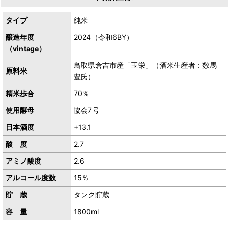
タイプ
純米
醸造年度
2024（令和6BY）
（vintage）
鳥取県倉吉市産「玉栄」（酒米生産者：数馬
原料米
豊氏）
精米歩合
70％
使用酵母
協会7号
日本酒度
+13.1
酸 度
2.7
アミノ酸度
2.6
アルコール度数
15％
貯 蔵
タンク貯蔵
容 量
1800ml