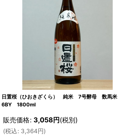
日置桜（ひおきざくら） 純米 7号酵母 数馬米
6BY 1800ml
販売価格
:
3,058
円
(税別)
(
税込
:
3,364
円
)