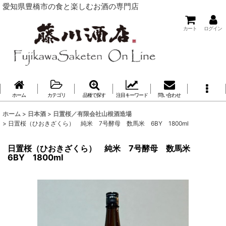
愛知県豊橋市の食と楽しむお酒の専門店
カート
ログイン
ホーム
カテゴリ
品種で探す
注目キーワード
問い合わせ
ホーム
>
日本酒
>
日置桜／有限会社山根酒造場
>
日置桜（ひおきざくら） 純米 7号酵母 数馬米 6BY 1800ml
日置桜（ひおきざくら） 純米 7号酵母 数馬米
6BY 1800ml