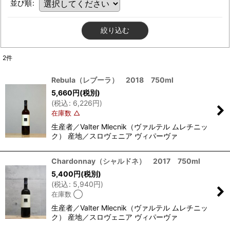
並び順
:
絞り込む
2
件
Rebula（レブーラ） 2018 750ml
5,660
円
(税別)
(
税込
:
6,226
円
)
在庫数 △
生産者／Valter Mlecnik（ヴァルテル ムレチニッ
ク） 産地／スロヴェニア ヴィパーヴァ
Chardonnay（シャルドネ） 2017 750ml
5,400
円
(税別)
(
税込
:
5,940
円
)
在庫数 ◯
生産者／Valter Mlecnik（ヴァルテル ムレチニッ
ク） 産地／スロヴェニア ヴィパーヴァ