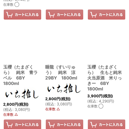
在庫数 ◯
玉櫻（たまざく
睡龍（すいりゅ
玉櫻（たまざく
ら） 純米 青ラ
う） 純米 涼
ら） 生もと純米
ベル 6BY
29BY 1800ml
火当原酒 米りっ
1800ml
きー 6BY
1800ml
3,900
円
(税別)
2,800
円
(税別)
(
税込
:
4,290
円
)
(
税込
:
3,080
円
)
2,800
円
(税別)
在庫数 ◯
在庫数 △
(
税込
:
3,080
円
)
在庫数 △