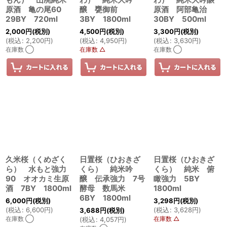
原酒 亀の尾60
醸 甕御前
原酒 阿部亀治
29BY 720ml
3BY 1800ml
30BY 500ml
2,000
円
(税別)
4,500
円
(税別)
3,300
円
(税別)
(
税込
:
2,200
円
)
(
税込
:
4,950
円
)
(
税込
:
3,630
円
)
在庫数 ◯
在庫数 △
在庫数 ◯
久米桜（くめざく
日置桜（ひおきざ
日置桜（ひおきざ
ら） 水もと強力
くら） 純米吟
くら） 純米 俯
90 オオカミ生原
醸 伝承強力 7号
瞰強力 5BY
酒 7BY 1800ml
酵母 数馬米
1800ml
6BY 1800ml
6,000
円
(税別)
3,298
円
(税別)
(
税込
:
6,600
円
)
(
税込
:
3,628
円
)
3,688
円
(税別)
在庫数 ◯
在庫数 △
(
税込
:
4,057
円
)