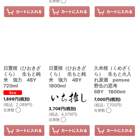
在庫数 ◯
日置桜（ひおきざ
日置桜（ひおきざ
久米桜（くめざく
くら） 生もと純
くら） 生もと純
ら） 生もと火入
米 強力 4BY
米 強力 4BY
れ原酒 pensee
720ml
1800ml
野生の思考
6BY 1800ml
1,899
円
(税別)
7,000
円
(税別)
(
税込
:
2,089
円
)
(
税込
:
7,700
円
)
3,708
円
(税別)
在庫数 ◯
在庫数 ◯
(
税込
:
4,079
円
)
在庫数 ◯