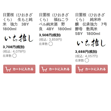
日置桜（ひおきざ
日置桜（ひおきざ
日置桜（ひおきざ
くら） 生もと純
くら） 福ねこラ
くら） 純米吟
米 強力 3BY
ベル純米酒 野
醸 伝承強力 7号
1800ml
良 4BY 1800ml
酵母 数馬米
5BY 1800ml
3,508
円
(税別)
(
税込
:
3,859
円
)
在庫数 ◯
3,708
円
(税別)
(
税込
:
4,079
円
)
3,688
円
(税別)
在庫数 ◯
(
税込
:
4,057
円
)
在庫数 ◯