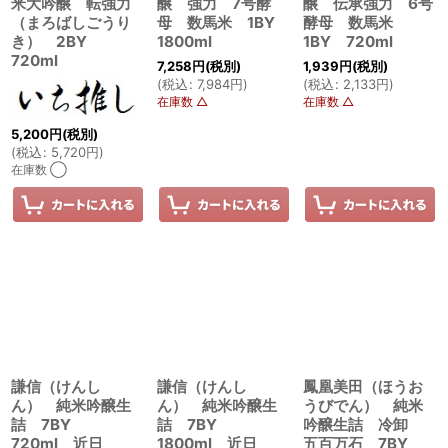
米大吟醸 転強力
醸 強力 7号酵
醸 伝承強力 6号
（まろばしごうり
母 数馬米 1BY
酵母 数馬米
き） 2BY
1800ml
1BY 720ml
720ml
7,258
円
(税別)
1,939
円
(税別)
(
税込
:
7,984
円
)
(
税込
:
2,133
円
)
在庫数 △
在庫数 △
5,200
円
(税別)
(
税込
:
5,720
円
)
在庫数 ◯
謙信（けんし
謙信（けんし
鳳凰美田（ほうお
ん） 純米吟醸生
ん） 純米吟醸生
うびでん） 純米
詰 7BY
詰 7BY
吟醸生詰 冷卸
720ml 近日
1800ml 近日
五百万石 7BY