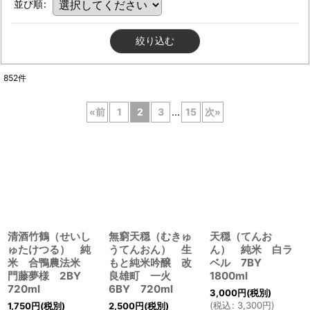
並び順
:
絞り込む
852
件
«
前
1
2
3
...
15
次
»
清酒竹鶴（せいし
無窮天穏（むきゅ
天穏（てんお
ゅたけつる） 純
うてんおん） 生
ん） 純米 白ラ
米 合鴨農法米
もと純米吟醸 改
ベル 7BY
門藤夢様 2BY
良雄町 一火
1800ml
720ml
6BY 720ml
3,000
円
(税別)
(
税込
:
3,300
円
)
1,750
円
(税別)
2,500
円
(税別)