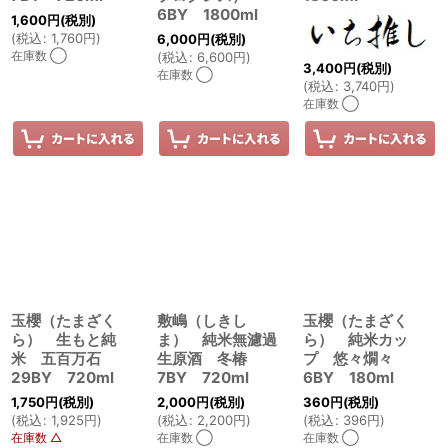
6BY 1800ml
1,600
円
(税別)
(
税込
:
1,760
円
)
6,000
円
(税別)
在庫数 ◯
(
税込
:
6,600
円
)
3,400
円
(税別)
在庫数 ◯
(
税込
:
3,740
円
)
在庫数 ◯
玉櫻（たまざく
敷嶋（しきし
玉櫻（たまざく
ら） 生もと純
ま） 純米無濾過
ら） 純米カッ
米 五百万石
生原酒 冬椿
プ 悠々燗々
29BY 720ml
7BY 720ml
6BY 180ml
1,750
円
(税別)
2,000
円
(税別)
360
円
(税別)
(
税込
:
1,925
円
)
(
税込
:
2,200
円
)
(
税込
:
396
円
)
在庫数 △
在庫数 ◯
在庫数 ◯