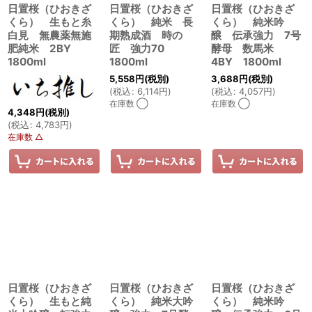
日置桜（ひおきざ
日置桜（ひおきざ
日置桜（ひおきざ
くら） 生もと糸
くら） 純米 長
くら） 純米吟
白見 無農薬無施
期熟成酒 時の
醸 伝承強力 7号
肥純米 2BY
匠 強力70
酵母 数馬米
1800ml
1800ml
4BY 1800ml
5,558
円
(税別)
3,688
円
(税別)
(
税込
:
6,114
円
)
(
税込
:
4,057
円
)
在庫数 ◯
在庫数 ◯
4,348
円
(税別)
(
税込
:
4,783
円
)
在庫数 △
日置桜（ひおきざ
日置桜（ひおきざ
日置桜（ひおきざ
くら） 生もと純
くら） 純米大吟
くら） 純米吟