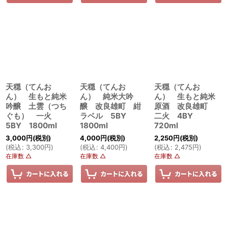
天穏（てんお
天穏（てんお
天穏（てんお
ん） 生もと純米
ん） 純米大吟
ん） 生もと純米
吟醸 土雲（つち
醸 改良雄町 紺
原酒 改良雄町
ぐも） 一火
ラベル 5BY
二火 4BY
5BY 1800ml
1800ml
720ml
3,000
円
(税別)
4,000
円
(税別)
2,250
円
(税別)
(
税込
:
3,300
円
)
(
税込
:
4,400
円
)
(
税込
:
2,475
円
)
在庫数 △
在庫数 △
在庫数 △