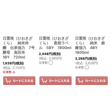
日置桜（ひおきざ
日置桜（ひおきざ
日置桜（ひおきざ
くら） 純米吟
くら） 夜桜ラベ
くら） 純米 俯
醸 伝承強力 7号
ル 5BY 1800ml
瞰強力 4BY
酵母 高田米
1800ml
2,448
円
(税別)
1BY 720ml
(
税込
:
2,693
円
)
3,298
円
(税別)
在庫数 ◯
(
税込
:
3,628
円
)
1,939
円
(税別)
在庫数 ◯
(
税込
:
2,133
円
)
在庫数 △