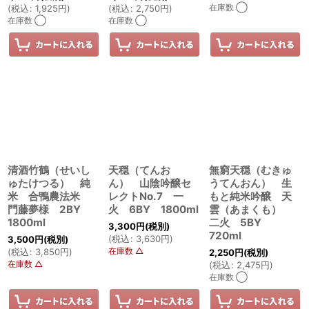
在庫数 ◯
(
税込
:
1,925
円
)
(
税込
:
2,750
円
)
在庫数 ◯
在庫数 ◯
清酒竹鶴（せいし
天穏（てんお
無窮天穏（むきゅ
ゅたけつる） 純
ん） 山陰吟醸セ
うてんおん） 生
米 合鴨農法米
レクトNo.7 一
もと純米吟醸 天
門藤夢様 2BY
火 6BY 1800ml
雲（あまくも）
1800ml
二火 5BY
3,300
円
(税別)
720ml
(
税込
:
3,630
円
)
3,500
円
(税別)
在庫数 △
(
税込
:
3,850
円
)
2,250
円
(税別)
在庫数 △
(
税込
:
2,475
円
)
在庫数 ◯