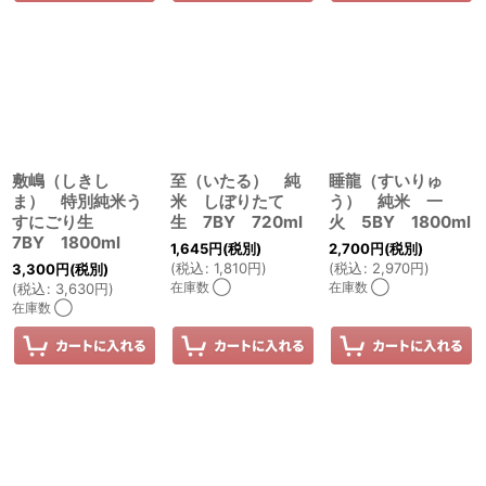
敷嶋（しきし
至（いたる） 純
睡龍（すいりゅ
ま） 特別純米う
米 しぼりたて
う） 純米 一
すにごり生
生 7BY 720ml
火 5BY 1800ml
7BY 1800ml
1,645
円
(税別)
2,700
円
(税別)
(
税込
:
1,810
円
)
(
税込
:
2,970
円
)
3,300
円
(税別)
在庫数 ◯
在庫数 ◯
(
税込
:
3,630
円
)
在庫数 ◯