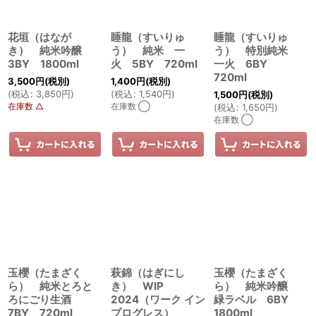
花垣（はなが
睡龍（すいりゅ
睡龍（すいりゅ
き） 純米吟醸
う） 純米 一
う） 特別純米
3BY 1800ml
火 5BY 720ml
一火 6BY
720ml
3,500
円
(税別)
1,400
円
(税別)
(
税込
:
3,850
円
)
(
税込
:
1,540
円
)
1,500
円
(税別)
在庫数 △
在庫数 ◯
(
税込
:
1,650
円
)
在庫数 ◯
玉櫻（たまざく
萩錦（はぎにし
玉櫻（たまざく
ら） 純米とろと
き） WIP
ら） 純米吟醸
ろにごり生酒
2024（ワーク イン
緑ラベル 6BY
7BY 720ml
プログレス）
1800ml