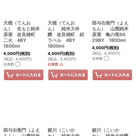
天穏（てんお
天穏（てんお
酉与右衛門（よえ
ん） 生もと純米
ん） 純米大吟
もん） 山廃純米
原酒 改良雄町
醸 改良雄町 紺
原酒 亀の尾60
二火 4BY
ラベル 4BY
29BY 1800ml
1800ml
1800ml
4,000
円
(税別)
(
税込
:
4,400
円
)
4,000
円
(税別)
4,000
円
(税別)
在庫数 ◯
(
税込
:
4,400
円
)
(
税込
:
4,400
円
)
在庫数 ◯
在庫数 △
酉与右衛門（よえ
鯉川（こいか
鯉川（こいか
もん） 山廃純米
わ） 純米大吟
わ） 純米大吟醸