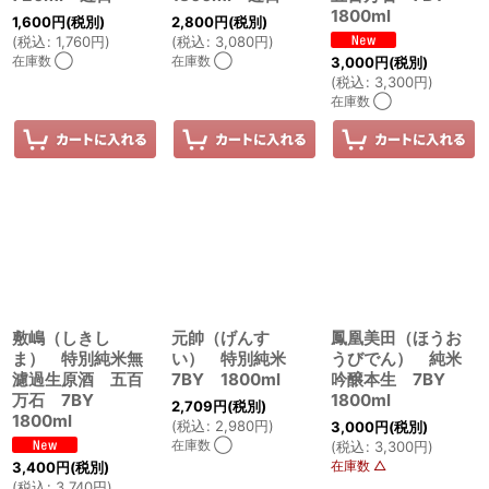
1800ml
1,600
円
(税別)
2,800
円
(税別)
(
税込
:
1,760
円
)
(
税込
:
3,080
円
)
在庫数 ◯
在庫数 ◯
3,000
円
(税別)
(
税込
:
3,300
円
)
在庫数 ◯
敷嶋（しきし
元帥（げんす
鳳凰美田（ほうお
ま） 特別純米無
い） 特別純米
うびでん） 純米
濾過生原酒 五百
7BY 1800ml
吟醸本生 7BY
万石 7BY
1800ml
2,709
円
(税別)
1800ml
(
税込
:
2,980
円
)
3,000
円
(税別)
在庫数 ◯
(
税込
:
3,300
円
)
在庫数 △
3,400
円
(税別)
(
税込
:
3,740
円
)