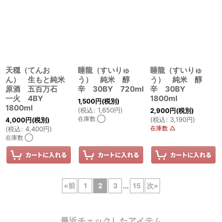
天穏（てんお
睡龍（すいりゅ
睡龍（すいりゅ
ん） 生もと純米
う） 純米 醇
う） 純米 醇
原酒 五百万石
辛 30BY 720ml
辛 30BY
一火 4BY
1800ml
1,500
円
(税別)
1800ml
(
税込
:
1,650
円
)
2,900
円
(税別)
在庫数 ◯
(
税込
:
3,190
円
)
4,000
円
(税別)
在庫数 △
(
税込
:
4,400
円
)
在庫数 ◯
«
前
1
2
3
...
15
次
»
最近チェックしたアイテム